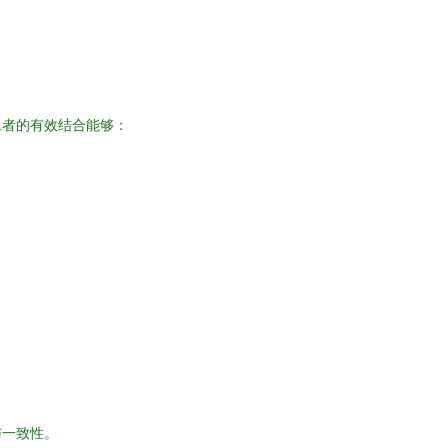
二者的有效结合能够：
与一致性。