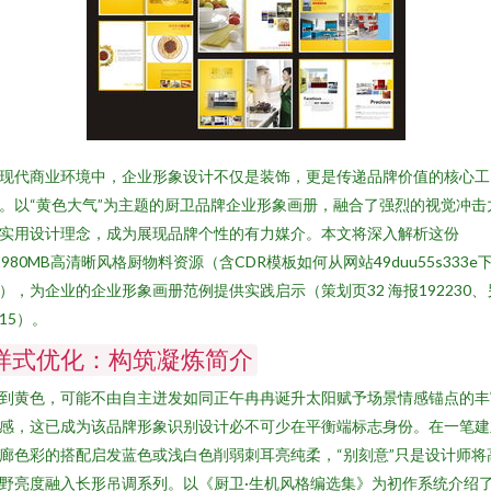
现代商业环境中，企业形象设计不仅是装饰，更是传递品牌价值的核心工
。以“黄色大气”为主题的厨卫品牌企业形象画册，融合了强烈的视觉冲击
实用设计理念，成为展现品牌个性的有力媒介。本文将深入解析这份
1980MB高清晰风格厨物料资源（含CDR模板如何从网站49duu55s333e
），为企业的企业形象画册范例提供实践启示（策划页32 海报192230、
15）。
样式优化：构筑凝炼简介
到黄色，可能不由自主迸发如同正午冉冉诞升太阳赋予场景情感锚点的丰
感，这已成为该品牌形象识别设计必不可少在平衡端标志身份。在一笔建
廊色彩的搭配启发蓝色或浅白色削弱刺耳亮纯柔，“别刻意”只是设计师将
野亮度融入长形吊调系列。以《厨卫·生机风格编选集》为初作系统介绍