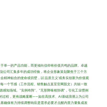
足于单一的产品功能，而更倾向信仰有价值共鸣的品牌。卓越
策划公司汇集多年的成功经验，将企业形象策划聚焦于三个方
会精神贴合的使命或切壁，以‘品质主义’或务实创新为价值观
在每一个节感（工作流程、销售触点直至官网肌文）共轭一致
感知场域。“实例布阵”、“无形降噪相协调”，引化工业惯例
的过程，更有战略案断——如在高技术、AI基础浪潮上为公司
根基确保有力持续调整响应是需求必要才点醒内里力量集成发