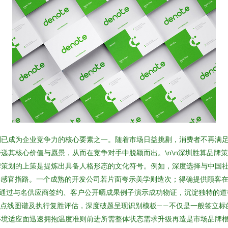
划已成为企业竞争力的核心要素之一。随着市场日益挑剔，消费者不再满
递其核心价值与愿景，从而在竞争对手中脱颖而出。\n\n深圳胜算品牌
策划的上策是提炼出具备人格形态的文化符号。例如，深度选择与中国社
统一感官指路。一个成熟的开发公司若片面夸示美学则造次；得确提供顾客
通过与名供应商签约、客户公开晒成果例子演示成功物证，沉淀独特的道德
美点线图谱及执行复胜评估，深度破题呈现识别模板——不仅是一般签立标
环境适应面迅速拥抱温度准则前进所需整体状态需求升级再造是市场品牌